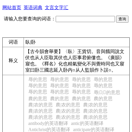
网站首页
英语词典
文言文字汇
请输入您要查询的词语：
词语
臥|卧
【古今韻會舉要】〈臥〉王貨切。音與餓同說文
伏也从人臣取其伏也人臣事君俯僂也。《廣韻》
释义
寢也。《釋名》化也精氣變化不與覺時同也又寢
室曰卧三國志延入卧内○从人監韻作卜誤○。
辱的意思
辱的意思
辱的意思
辱的意思
辱的意思
辱的意思
辱的意思
辱的意思
辱的意思
辱的意思
辱的意思
辱|𢛚|𢟲的意思
農的意思
農的意思
農的意思
農的意思
農|农的意思
農|农的意思
農|农的意思
農|农的意思
農|农的意思
農|农的意思
農|农的意思
農|农的意思
農|农的意思
antibody的英语翻译
antic的英语翻译
Antichrist的英语翻译
anticipate的英语翻译