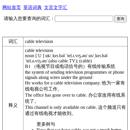
网站首页
英语词典
文言文字汇
请输入您要查询的词汇：
词汇
cable television
cable television
noun
[
U
]
uk
/
ˌkeɪ.b
ə
l ˈtel.ɪ.vɪʒ.
ə
n
/
us
/
ˌkeɪ.b
ə
l
ˈtel.ə.vɪʒ.
ə
n
/
(
also
cable TV)
;
(cable)
B1
（电视节目或电话信号的）
有线传输系统
the system of sending television programmes or phone
signals along wires under the ground
He works for a cable television company.
他为一家有
线电视公司工作。
The office has gone over to cable.
办公室改用有线系
统了。
释义
This channel is only available
on
cable.
这个频道只有
通过有线电视才能收到。
更多例句
Now that we have cable, we get a much better