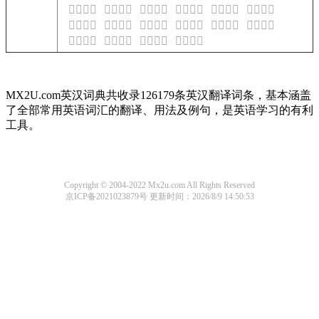
𩥫的意思
𩥫的意思
𩥬的意思
𩥬的意思
𩥬的意思
𩥬的意思
𩥭的意思
𩥭的意思
𩥭的意思
𩥭的意思
𩥮的意思
𩥮的意思
𩥮的意思
𩥮的意思
𩥯的意思
𩥯的意思
MX2U.com英汉词典共收录126179条英汉翻译词条，基本涵盖
了全部常用英语词汇的翻译、用法及例句，是英语学习的有利
工具。
Copyright © 2004-2022 Mx2u.com All Rights Reserved
京ICP备2021023879号
更新时间：2026/8/9 14:50:53