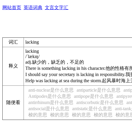
网站首页
英语词典
文言文字汇
词汇
lacking
lacking
/ˈlækɪŋ/
adj.
缺少的，缺乏的，不足的
释义
There is something lacking in his character.
他的性格有
I should say your secretary is lacking in responsibility.
我
Help was lacking at sea during the storm.
起风暴时海上
anti-nuclear是什么意思
antiparticle是什么意思
an
Antipodes是什么意思
antipope是什么意思
antip
随便看
antirrhinum是什么意思
antiscorbutic是什么意思
an
antisocial是什么意思
antistatic是什么意思
anti-t
梭的意思
梭的意思
梭的意思
梭的意思
梭的意