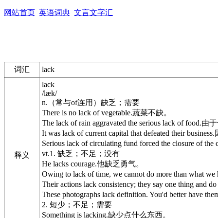
网站首页
英语词典
文言文字汇
词汇
lack
lack
/læk/
n.
（常与of连用）缺乏；需要
There is no lack of vegetable.
蔬菜不缺。
The lack of rain aggravated the serious lack of food.
由于
It was lack of current capital that defeated their business.
Serious lack of circulating fund forced the closure of the
vt.
1. 缺乏；不足；没有
释义
He lacks courage.
他缺乏勇气。
Owing to lack of time, we cannot do more than what we 
Their actions lack consistency; they say one thing and do
These photographs lack definition. You'd better have the
2. 短少；不足；需要
Something is lacking.
缺少点什么东西。