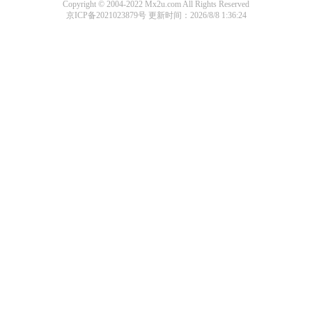
Copyright © 2004-2022 Mx2u.com All Rights Reserved
京ICP备2021023879号
更新时间：2026/8/8 1:36:24