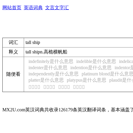
网站首页
英语词典
文言文字汇
词汇
tall ship
释义
tall ship
n.
高桅横帆船
indefinitely是什么意思
indelible是什么意思
indel
indenter是什么意思
indention是什么意思
indent
independently是什么意思
platinum blond是什么意
随便看
platter是什么意思
platypus是什么意思
plaudit
𠋴的意思
𠋴的意思
𠋴的意思
𠋴的意思
MX2U.com英汉词典共收录126179条英汉翻译词条，基